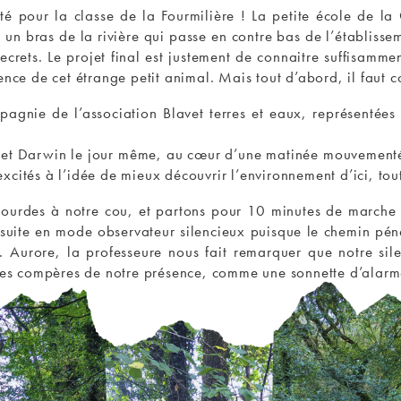
té pour la classe de la Fourmilière ! La petite école de 
 un bras de la rivière qui passe en contre bas de l’établisse
crets. Le projet final est justement de connaitre suffisammen
nce de cet étrange petit animal. Mais tout d’abord, il faut co
agnie de l’association Blavet terres et eaux, représentée
 et Darwin le jour même, au cœur d’une matinée mouvementé 
cités à l’idée de mieux découvrir l’environnement d’ici, tou
ourdes à notre cou, et partons pour 10 minutes de marche a
e suite en mode observateur silencieux puisque le chemin pénè
. Aurore, la professeure nous fait remarquer que notre sile
 ces compères de notre présence, comme une sonnette d’alar