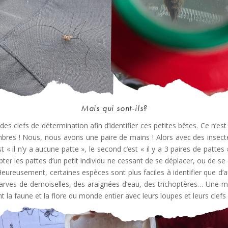
Mais qui sont-ils?
s clefs de détermination afin d’identifier ces petites bêtes. Ce n’est 
bres ! Nous, nous avons une paire de mains ! Alors avec des insecte
« il n’y a aucune patte », le second c’est « il y a 3 paires de pattes »,
ter les pattes d’un petit individu ne cessant de se déplacer, ou de 
 Heureusement, certaines espèces sont plus faciles à identifier que d’a
es larves de demoiselles, des araignées d’eau, des trichoptères… Une mu
nt la faune et la flore du monde entier avec leurs loupes et leurs clef