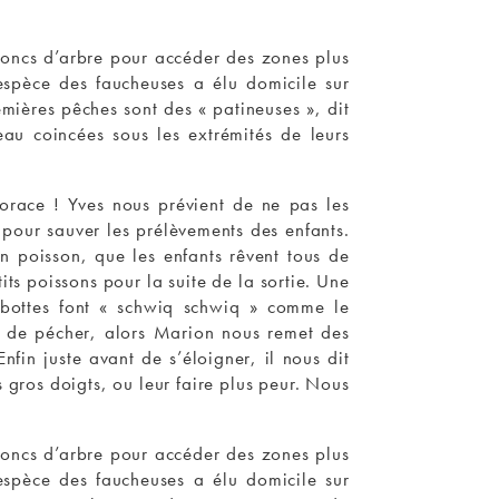
troncs d’arbre pour accéder des zones plus
espèce des faucheuses a élu domicile sur
emières pêches sont des « patineuses », dit
eau coincées sous les extrémités de leurs
orace ! Yves nous prévient de ne pas les
 pour sauver les prélèvements des enfants.
n poisson, que les enfants rêvent tous de
its poissons pour la suite de la sortie. Une
s bottes font « schwiq schwiq » comme le
te de pécher, alors Marion nous remet des
fin juste avant de s’éloigner, il nous dit
s gros doigts, ou leur faire plus peur. Nous
troncs d’arbre pour accéder des zones plus
espèce des faucheuses a élu domicile sur