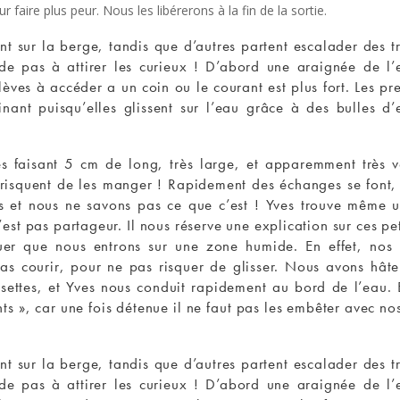
 faire plus peur. Nous les libérerons à la fin de la sortie.
ont sur la berge, tandis que d’autres partent escalader des 
de pas à attirer les curieux ! D’abord une araignée de l’
lèves à accéder a un coin ou le courant est plus fort. Les pr
inant puisqu’elles glissent sur l’eau grâce à des bulles d’
es faisant 5 cm de long, très large, et apparemment très v
s risquent de les manger ! Rapidement des échanges se font,
és et nous ne savons pas ce que c’est ! Yves trouve même u
est pas partageur. Il nous réserve une explication sur ces pet
quer que nous entrons sur une zone humide. En effet, no
 pas courir, pour ne pas risquer de glisser. Nous avons hâ
settes, et Yves nous conduit rapidement au bord de l’eau. En
ts », car une fois détenue il ne faut pas les embêter avec no
ont sur la berge, tandis que d’autres partent escalader des 
de pas à attirer les curieux ! D’abord une araignée de l’