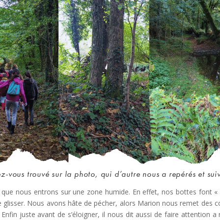
z-vous trouvé sur la photo, qui d’autre nous a repérés et suiv
r que nous entrons sur une zone humide. En effet, nos bottes font «
 de glisser. Nous avons hâte de pécher, alors Marion nous remet des co
nfin juste avant de s’éloigner, il nous dit aussi de faire attention a