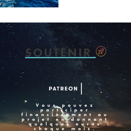
SOUTENIR
Vous pouvez
participer
financièrement au
projet en donnant
quelques euros
chaque mois.