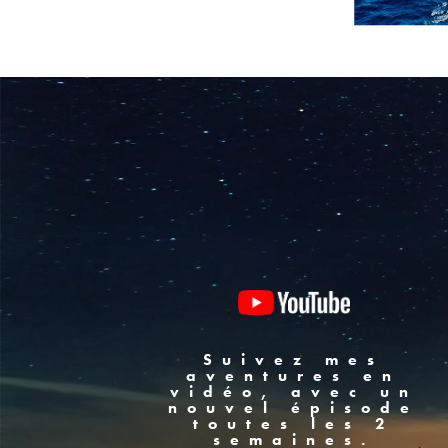
Suivez mes
aventures en
vidéo, avec un
nouvel épisode
toutes les 2
semaines.