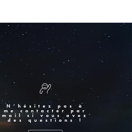
N’hésitez pas à
me contacter par
mail si vous avez
des questions !