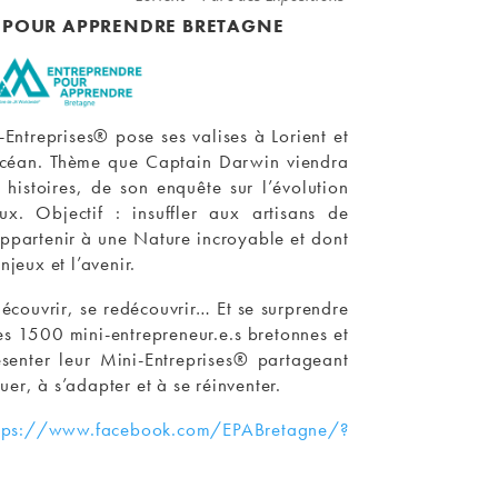
 POUR APPRENDRE BRETAGNE
Entreprises® pose ses valises à Lorient et
Océan. Thème que Captain Darwin viendra
s histoires, de son enquête sur l’évolution
x. Objectif : insuffler aux artisans de
ppartenir à une Nature incroyable et dont
enjeux et l’avenir.
découvrir, se redécouvrir… Et se surprendre
es 1500 mini-entrepreneur.e.s bretonnes et
ésenter leur Mini-Entreprises® partageant
uer, à s’adapter et à se réinventer.
tps://www.facebook.com/EPABretagne/?