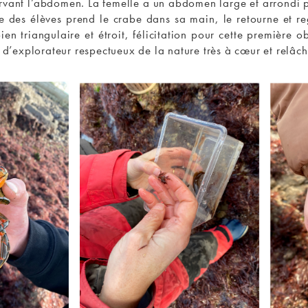
ervant l’abdomen. La femelle a un abdomen large et arrondi po
e des élèves prend le crabe dans sa main, le retourne et reg
en triangulaire et étroit, félicitation pour cette première o
 d’explorateur respectueux de la nature très à cœur et relâch