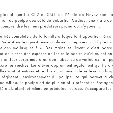
id glacial que les CE2 et CM1 de l’école de Nevez sont a
on du poulpe aux côté de Sébastien Cadiou, une visite du Ma
 comprendre les liens prédateurs proies qui s’y jouent.
e très complète : de la famille à laquelle il appartient à
. Sébastien les questionne à plusieurs reprises. « D’après vo
t des mollusques ? ». Des mains se lèvent « c’est parce
 on classe des espèces on les relie par ce qu’elles ont en
ues est leur corps mou ainsi que l’absence de vertèbres : on p
ncore les seiches. Les élèves apprennent également qu’il y 
illes sont attentives et les bras continuent de se lever à cha
ui régissent l’environnement du poulpe, ce qui permet à 
me milieu. Le poulpe est de plus en plus présent en Bretagne 
ifère et, étant lui-même un prédateur vorace, s’accapare les 