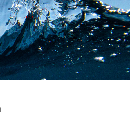
• LE DIRECT
n