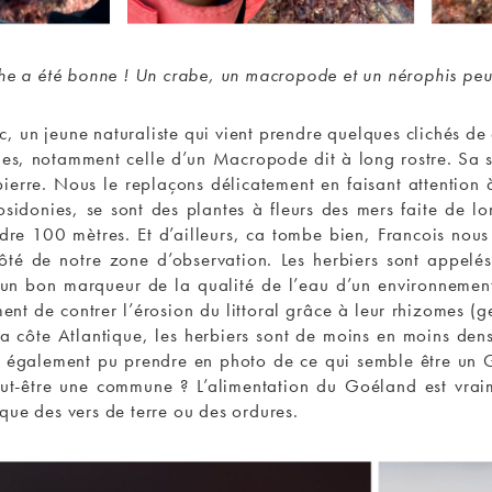
he a été bonne ! Un crabe, un macropode et un nérophis peut
 jeune naturaliste qui vient prendre quelques clichés de cett
es, notamment celle d’un Macropode dit à long rostre. Sa si
 pierre. Nous le replaçons délicatement en faisant attention 
sidonies, se sont des plantes à fleurs des mers faite de lo
ndre 100 mètres. Et d’ailleurs, ca tombe bien, Francois nous 
côté de notre zone d’observation. Les herbiers sont appelé
t un bon marqueur de la qualité de l’eau d’un environnemen
ment de contrer l’érosion du littoral grâce à leur rhizomes (g
côte Atlantique, les herbiers sont de moins en moins dense
 a également pu prendre en photo de ce qui semble être un G
ut-être une commune ? L’alimentation du Goéland est vraime
que des vers de terre ou des ordures.