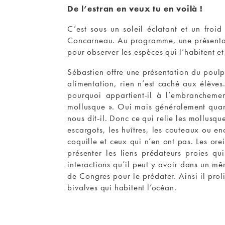
De l’estran en veux tu en voilà !
C’est sous un soleil éclatant et un fro
Concarneau. Au programme, une présentati
pour observer les espèces qui l’habitent et
Sébastien offre une présentation du poulp
alimentation, rien n’est caché aux élèves
pourquoi appartient-il à l’embranchemen
mollusque ». Oui mais généralement quand
nous dit-il. Donc ce qui relie les mollusq
escargots, les huîtres, les couteaux ou e
coquille et ceux qui n’en ont pas. Les ore
présenter les liens prédateurs proies q
interactions qu’il peut y avoir dans un mê
de Congres pour le prédater. Ainsi il prol
bivalves qui habitent l’océan.