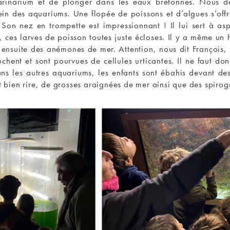
arinarium et de plonger dans les eaux bretonnes. Nous d
sein des aquariums. Une flopée de poissons et d’algues s’of
Son nez en trompette est impressionnant ! Il lui sert à as
 ces larves de poisson toutes juste écloses. Il y a même un hi
ensuite des anémones de mer. Attention, nous dit François,
chent et sont pourvues de cellules urticantes. Il ne faut do
ns les autres aquariums, les enfants sont ébahis devant d
it bien rire, de grosses araignées de mer ainsi que des spiro