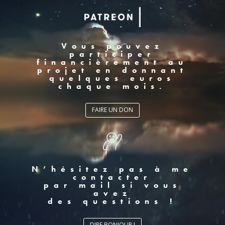
Vous pouvez
participer
financièrement au
projet en donnant
quelques euros
chaque mois.
FAIRE UN DON
N’hésitez pas à me
contacter
par mail si vous
avez
des questions !
DIRE BONJOUR !