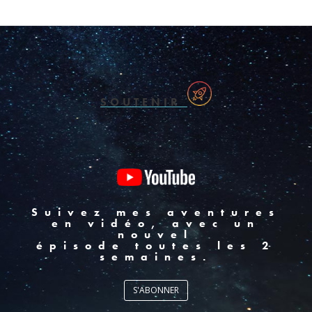
SOUTENIR
Suivez mes aventures
en vidéo, avec un
nouvel
épisode toutes les 2
semaines.
S'ABONNER